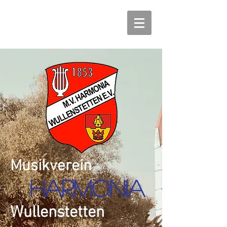
Musikverein
Harmonia
Wullenstetten